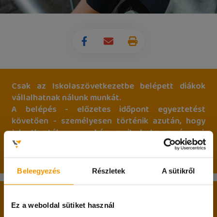
Csak az Iskolaszövetkezetbe belépett diákok
vállalhatnak nálunk munkát.
A belépés - előzetes időpont egyeztetést
követően - személyesen történik azután, hogy
jelentkeztél egy munkára, amit el akarsz végezni,
és ki is választottak ennek a feladatnak az
elvégzésére.
Beleegyezés
Részletek
A sütikről
A belépés két alapfeltétele:
Ez a weboldal sütiket használ