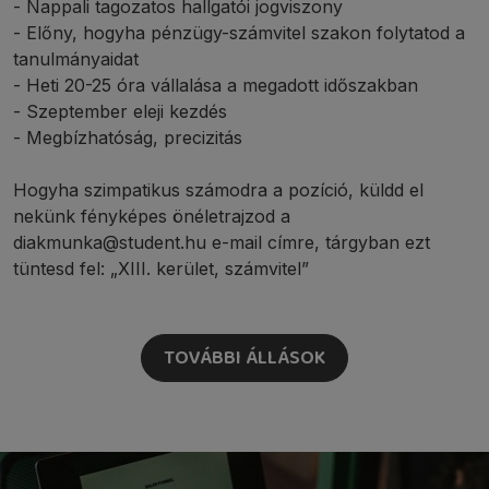
- Nappali tagozatos hallgatói jogviszony
- Előny, hogyha pénzügy-számvitel szakon folytatod a
tanulmányaidat
- Heti 20-25 óra vállalása a megadott időszakban
- Szeptember eleji kezdés
- Megbízhatóság, precizitás
Hogyha szimpatikus számodra a pozíció, küldd el
nekünk fényképes önéletrajzod a
diakmunka@student.hu e-mail címre, tárgyban ezt
tüntesd fel: „XIII. kerület, számvitel”
TOVÁBBI ÁLLÁSOK