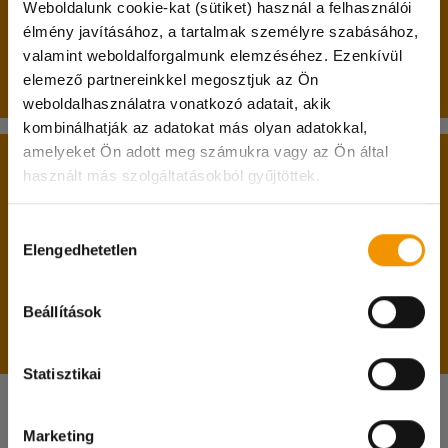
betöltött 17. életév;
Weboldalunk cookie-kat (sütiket) használ a felhasználói
nappali tagozatos hallgatói jogviszony.
élmény javításához, a tartalmak személyre szabásához,
valamint weboldalforgalmunk elemzéséhez. Ezenkívül
Passzív féléves hallgatók jelentkezését is várjuk!
elemező partnereinkkel megosztjuk az Ön
weboldalhasználatra vonatkozó adatait, akik
kombinálhatják az adatokat más olyan adatokkal,
Kedves diákok!
amelyeket Ön adott meg számukra vagy az Ön által
A belépéshez feltétlenül hozd magaddal:
használt más szolgáltatásokból gyűjtöttek.
A hőségriadóra való tekintettel 07.31. és 08.04.
között irodánk zárva tart!
személyi igazolványodat;
Hozzájárulás
lakcímkártyádat;
A diakmunka@student.hu e-mail címen és a
Elengedhetetlen
kiválasztása
diákigazolványodat;
központi számunkon természetesen ez idő
adókártyádat;
alatt is elértek minket, viszont csak online
TAJ kártyádat;
Beállítások
ügyintézésre lesz lehetőség.
magyarországi bankszámlaszámodat.
Megértéseteket köszönjük!
Statisztikai
Marketing