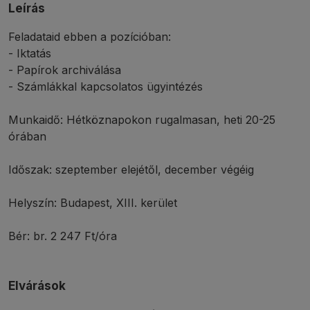
Leírás
Feladataid ebben a pozícióban:
- Iktatás
- Papírok archiválása
- Számlákkal kapcsolatos ügyintézés
Munkaidő: Hétköznapokon rugalmasan, heti 20-25
órában
Időszak: szeptember elejétől, december végéig
Helyszín: Budapest, XIII. kerület
Bér: br. 2 247 Ft/óra
Elvárások