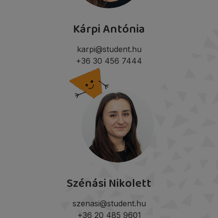
Kárpi Antónia
karpi@student.hu
+36 30 456 7444
Szénási Nikolett
szenasi@student.hu
+36 20 485 9601