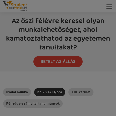
Az őszi félévre keresel olyan
munkalehetőséget, ahol
kamatoztathatod az egyetemen
tanultakat?
BETELT AZ ÁLLÁS
irodai munka
br. 2 247 Ft/óra
XIII. kerület
Pénzügy-számvitel tanulmányok