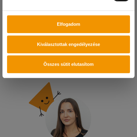
Keress bennünket!
Ha kérdésed van, szívesen segítünk!
Elfogadom
Ha megtetszett egy munka és szeretnél szerződést
kötni, vedd fel velünk a kapcsolatot, vagy hívj
minket és egyeztetünk egy időpontot.
Kiválasztottak engedélyezése
KAPCSOLAT
Összes sütit elutasítom