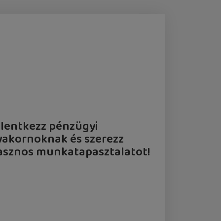
elentkezz pénzügyi
yakornoknak és szerezz
asznos munkatapasztalatot!