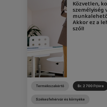
Közvetlen, 
személyiség 
munkalehető
Akkor ez a l
szól!
Termékszakértő
Br. 2 700 Ft/óra
Székesfehérvár és környéke