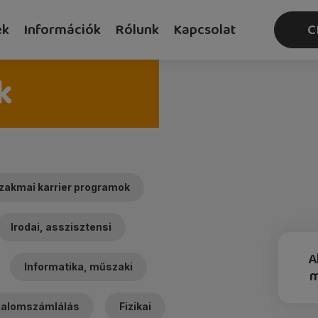
ek
Információk
Rólunk
Kapcsolat
C
k
zakmai karrier programok
Irodai, asszisztensi
A
Informatika, műszaki
rgalomszámlálás
Fizikai