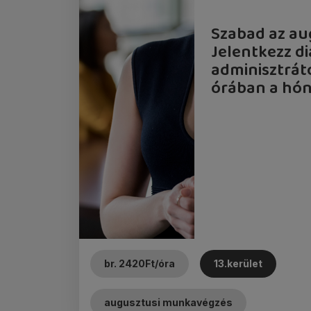
Szabad az a
Jelentkezz 
adminisztrát
órában a hón
br. 2420Ft/óra
13.kerület
augusztusi munkavégzés