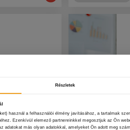
az
állás
ekintenél egy
Jó
ézmény napi
lo
Részletek
 Jelentkezz
k
ra most!
c
ál
ket) használ a felhasználói élmény javításához, a tartalmak sz
éhez. Ezenkívül elemező partnereinkkel megosztjuk az Ön webo
k az adatokat más olyan adatokkal, amelyeket Ön adott meg szám
pon irodánk zárva tart és online ügyintézésre sincs leh