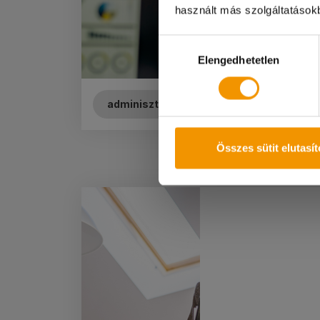
használt más szolgáltatásokb
Megértéseteket kö
Hozzájárulás
Elengedhetetlen
kiválasztása
adminisztráció
XI. kerület
Összes sütit elutasí