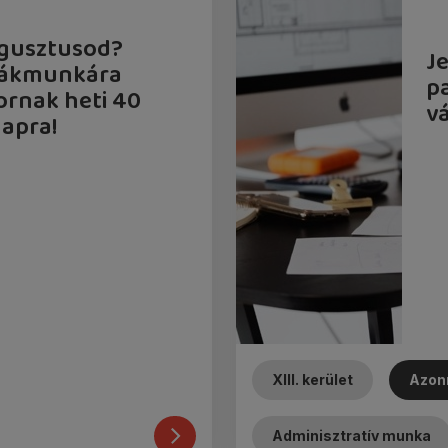
ugusztusod?
J
diákmunkára
p
ornak heti 40
vá
apra!
XIII. kerület
Azon
Betelt
Adminisztratív munka