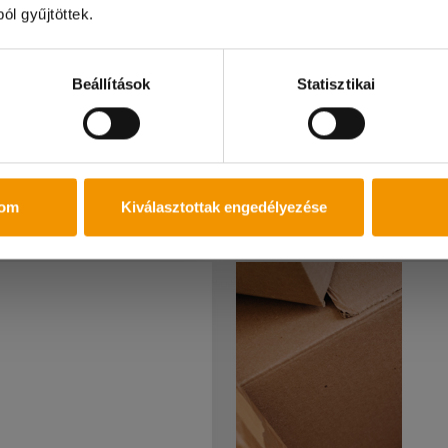
ól gyűjtöttek.
szönjük!
Beállítások
Statisztikai
Betelt
br. 2300 Ft/óra
Területi koordinátor
az
Székesfehérvár és körn
tom
Kiválasztottak engedélyezése
állás