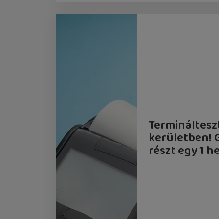
Terminálteszt
kerületben! 
részt egy 1 h