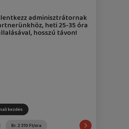
elentkezz adminisztrátornak
artnerünkhöz, heti 25-35 óra
llalásával, hosszú távon!
nali kezdés
Betelt
Br. 2 310 Ft/óra