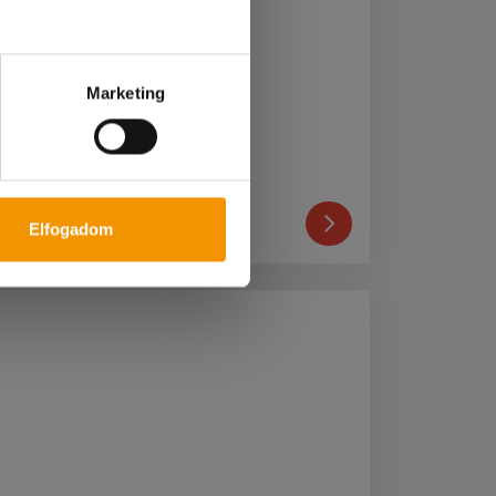
Marketing
Br. 2 800 Ft/óra
Betelt
yéke
Elfogadom
az
állás