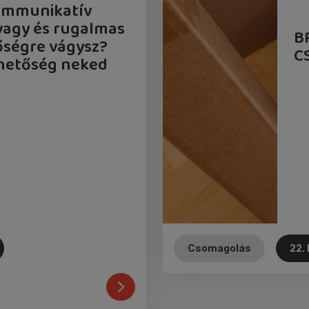
kommunikatív
vagy és rugalmas
B
ségre vágysz?
C
ehetőség neked
Csomagolás
22. 
Betelt