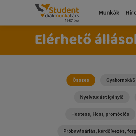
Munkák
Hír
Elérhető álláso
Összes
Gyakornoki/S
Nyelvtudást igénylő
Hostess, Host, promóciós
Próbavásárlás, kérdőívezés, fo