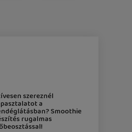
zívesen szereznél
apasztalatot a
endéglátásban? Smoothie
észítés rugalmas
dőbeosztással!