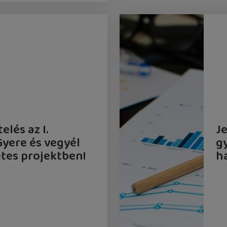
az
állás
elés az I.
J
Gyere és vegyél
g
etes projektben!
h