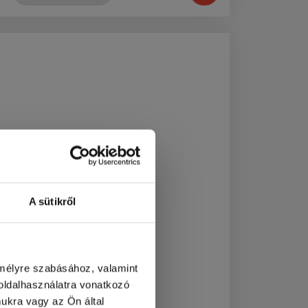
az
állás
l szervezel, átlátod a
gisztikát, és szívesen
A sütikről
oordinálsz egy kisebb
sapatot terepen?
emélyre szabásához, valamint
ldalhasználatra vonatkozó
ukra vagy az Ön által
etőség!