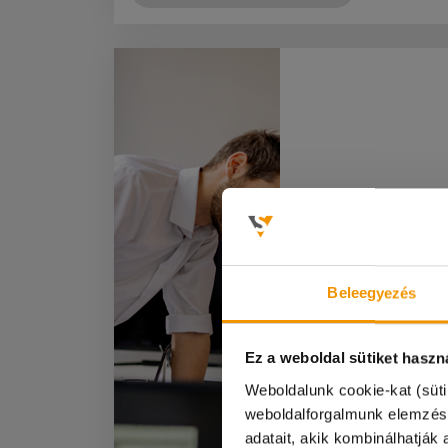
Szívesen bet
oktatási int
Beleegyezés
működésébe?
diákmunkánk
Ez a weboldal sütiket haszn
Weboldalunk cookie-kat (süti
Kedves Diákok!
weboldalforgalmunk elemzés
adatait, akik kombinálhatjá
A 08.08-i munkana