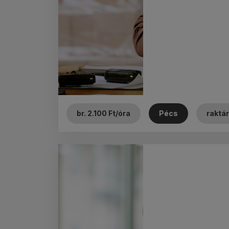
br. 2.100 Ft/óra
Pécs
raktá