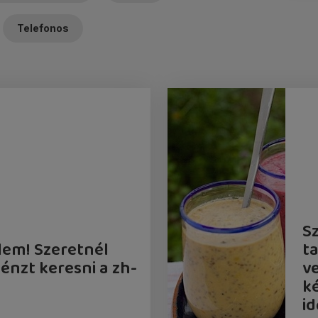
Telefonos
S
lem! Szeretnél
t
énzt keresni a zh-
v
k
i