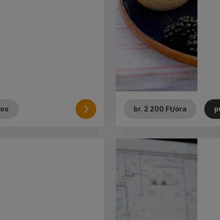
Részletek
ros
br. 2 200 Ft/óra
p
és
jelentkezés