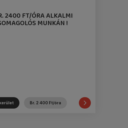
R. 2400 FT/ÓRA ALKALMI
SOMAGOLÓS MUNKÁN !
Betelt
kerület
Br. 2 400 Ft/óra
az
állás