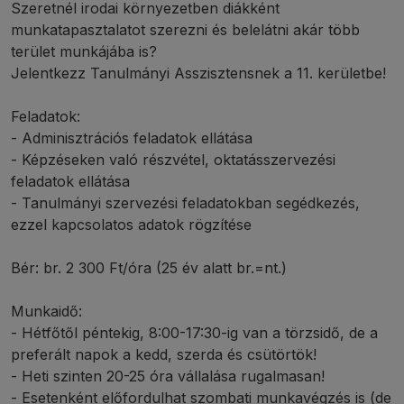
Szeretnél irodai környezetben diákként
munkatapasztalatot szerezni és belelátni akár több
terület munkájába is?
Jelentkezz Tanulmányi Asszisztensnek a 11. kerületbe!
Feladatok:
- Adminisztrációs feladatok ellátása
- Képzéseken való részvétel, oktatásszervezési
feladatok ellátása
- Tanulmányi szervezési feladatokban segédkezés,
ezzel kapcsolatos adatok rögzítése
Bér: br. 2 300 Ft/óra (25 év alatt br.=nt.)
Munkaidő:
- Hétfőtől péntekig, 8:00-17:30-ig van a törzsidő, de a
preferált napok a kedd, szerda és csütörtök!
- Heti szinten 20-25 óra vállalása rugalmasan!
- Esetenként előfordulhat szombati munkavégzés is (de