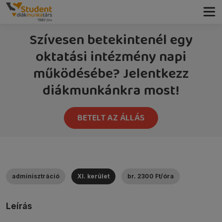
Szívesen betekintenél egy
oktatási intézmény napi
működésébe? Jelentkezz
diákmunkánkra most!
BETELT AZ ÁLLÁS
adminisztráció
XI. kerület
br. 2300 Ft/óra
Leírás