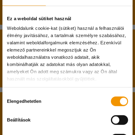
és ki is választottak ennek a feladatnak az
elvégzésére.
Ez a weboldal sütiket használ
Weboldalunk cookie-kat (sütiket) használ a felhasználói
élmény javításához, a tartalmak személyre szabásához,
A belépés két alapfeltétele:
valamint weboldalforgalmunk elemzéséhez. Ezenkívül
elemező partnereinkkel megosztjuk az Ön
betöltött 17. életév;
weboldalhasználatra vonatkozó adatait, akik
nappali tagozatos hallgatói jogviszony.
kombinálhatják az adatokat más olyan adatokkal,
Kedves diákok!
amelyeket Ön adott meg számukra vagy az Ön által
Passzív féléves hallgatók jelentkezését is várjuk!
használt más szolgáltatásokból gyűjtöttek.
A hőségriadóra való tekintettel 07.31. és 08.04.
között irodánk zárva tart!
Hozzájárulás
A diakmunka@student.hu e-mail címen és a
Elengedhetetlen
A belépéshez feltétlenül hozd magaddal:
kiválasztása
központi számunkon természetesen ez idő
alatt is elértek minket, viszont csak online
személyi igazolványodat;
Beállítások
lakcímkártyádat;
ügyintézésre lesz lehetőség.
diákigazolványodat;