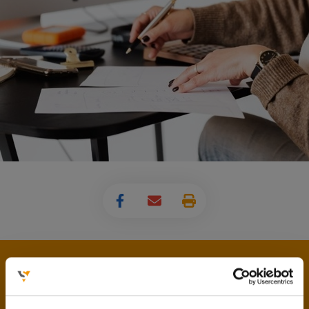
Csak az Iskolaszövetkezetbe belépett diákok
vállalhatnak nálunk munkát.
A belépés - előzetes időpont egyeztetést