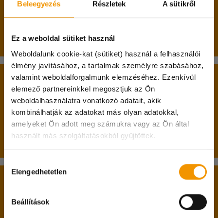
követően - személyesen történik azután, hogy
Beleegyezés
Részletek
A sütikről
jelentkeztél egy munkára, amit el akarsz végezni,
és ki is választottak ennek a feladatnak az
elvégzésére.
Ez a weboldal sütiket használ
Weboldalunk cookie-kat (sütiket) használ a felhasználói
élmény javításához, a tartalmak személyre szabásához,
valamint weboldalforgalmunk elemzéséhez. Ezenkívül
A belépés két alapfeltétele:
elemező partnereinkkel megosztjuk az Ön
weboldalhasználatra vonatkozó adatait, akik
betöltött 17. életév;
kombinálhatják az adatokat más olyan adatokkal,
nappali tagozatos hallgatói jogviszony.
amelyeket Ön adott meg számukra vagy az Ön által
használt más szolgáltatásokból gyűjtöttek.
Passzív féléves hallgatók jelentkezését is várjuk!
Kedves Diákok!
Hozzájárulás
A 08.08-i munkanapon irodánk zárva tart és
Elengedhetetlen
kiválasztása
online ügyintézésre sincs lehetőség!
A belépéshez feltétlenül hozd magaddal:
Megértéseteket köszönjük!
Beállítások
személyi igazolványodat;