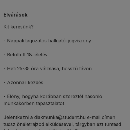
Elvárások
Kit keresünk?
- Nappali tagozatos hallgatói jogviszony
- Betöltött 18. életév
- Heti 25-35 óra vállalása, hosszú távon
- Azonnali kezdés
- Előny, hogyha korábban szereztél hasonló
munkakörben tapasztalatot
Jelentkezni a diakmunka@student.hu e-mail címen
tudsz önéletrajzod elküldésével, tárgyban ezt tüntesd