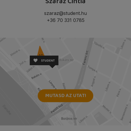
Száraz Cintia
szaraz@student.hu
+36 70 331 0785
MUTASD AZ UTAT!