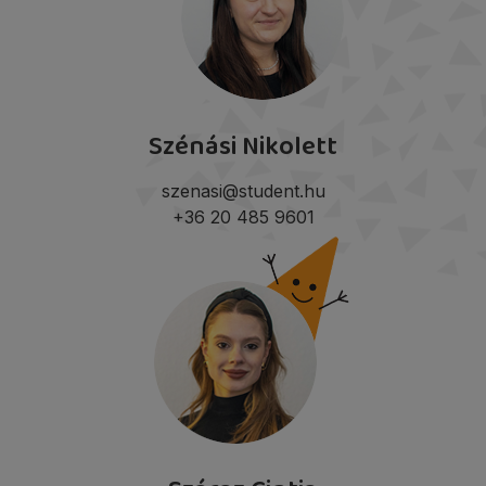
Szénási Nikolett
szenasi@student.hu
+36 20 485 9601