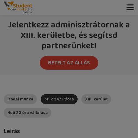
Jelentkezz adminisztrátornak a
XIII. kerületbe, és segítsd
partnerünket!
BETELT AZ ÁLLÁS
irodai munka
br. 2 247 Ft/óra
XIII. kerület
Heti 20 óra vállalása
Leírás