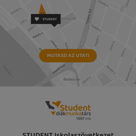
MUTASD AZ UTAT!
STUDENT Iskolaszövetkezet