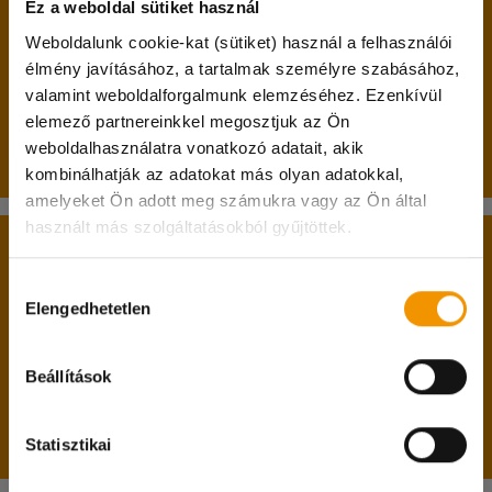
Ez a weboldal sütiket használ
A belépés két alapfeltétele:
Weboldalunk cookie-kat (sütiket) használ a felhasználói
élmény javításához, a tartalmak személyre szabásához,
betöltött 17. életév;
valamint weboldalforgalmunk elemzéséhez. Ezenkívül
nappali tagozatos hallgatói jogviszony.
elemező partnereinkkel megosztjuk az Ön
weboldalhasználatra vonatkozó adatait, akik
Passzív féléves hallgatók jelentkezését is várjuk!
kombinálhatják az adatokat más olyan adatokkal,
Kedves diákok!
amelyeket Ön adott meg számukra vagy az Ön által
használt más szolgáltatásokból gyűjtöttek.
A hőségriadóra való tekintettel 07.31. és 08.04.
A belépéshez feltétlenül hozd magaddal:
között irodánk zárva tart!
Hozzájárulás
személyi igazolványodat;
A diakmunka@student.hu e-mail címen és a
Elengedhetetlen
kiválasztása
lakcímkártyádat;
központi számunkon természetesen ez idő
diákigazolványodat;
alatt is elértek minket, viszont csak online
Beállítások
adókártyádat;
ügyintézésre lesz lehetőség.
TAJ kártyádat;
magyarországi bankszámlaszámodat.
Megértéseteket köszönjük!
Statisztikai