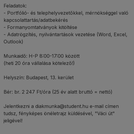
Feladatok:
- Portfólió- és telephelyvezetőkkel, mérnökséggel való
kapcsolattartás/adatbekérés
- Formanyomtatványok kitöltése
- Adatrögzítés, nyilvántartások vezetése (Word, Excel,
Outlook)
Munkaidő: H-P 8:00-17:00 között
(heti 20 óra vállalása kötelező!)
Helyszín: Budapest, 13. kerület
Bér: br. 2 247 Ft/óra (25 év alatt bruttó = nettó)
Jelentkezni a diakmunka@student.hu e-mail címen
tudsz, fényképes önéletrajz küldésével, "Váci út"
jeligével!