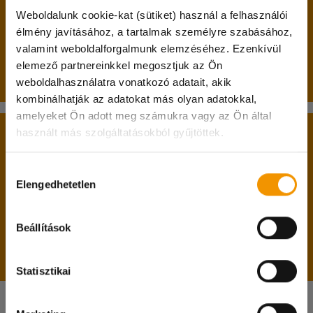
Weboldalunk cookie-kat (sütiket) használ a felhasználói
betöltött 17. életév;
élmény javításához, a tartalmak személyre szabásához,
nappali tagozatos hallgatói jogviszony.
valamint weboldalforgalmunk elemzéséhez. Ezenkívül
elemező partnereinkkel megosztjuk az Ön
Passzív féléves hallgatók jelentkezését is várjuk!
weboldalhasználatra vonatkozó adatait, akik
kombinálhatják az adatokat más olyan adatokkal,
amelyeket Ön adott meg számukra vagy az Ön által
használt más szolgáltatásokból gyűjtöttek.
A belépéshez feltétlenül hozd magaddal:
Kedves Diákok!
személyi igazolványodat;
Hozzájárulás
A 08.08-i munkanapon irodánk zárva tart és
Elengedhetetlen
lakcímkártyádat;
kiválasztása
online ügyintézésre sincs lehetőség!
diákigazolványodat;
adókártyádat;
Megértéseteket köszönjük!
Beállítások
TAJ kártyádat;
magyarországi bankszámlaszámodat.
Statisztikai