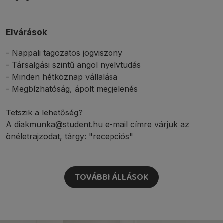
Elvárások
- Nappali tagozatos jogviszony
- Társalgási szintű angol nyelvtudás
- Minden hétköznap vállalása
- Megbízhatóság, ápolt megjelenés
Tetszik a lehetőség?
A diakmunka@student.hu e-mail címre várjuk az
önéletrajzodat, tárgy: "recepciós"
TOVÁBBI ÁLLÁSOK