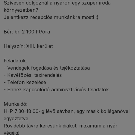
Szívesen dolgoznál a nyáron egy szuper irodai
környezetben?
Jelentkezz recepciós munkánkra most! :)
Bér: br. 2 100 Ft/óra
Helyszín: XIII. kerület
Feladatok:
- Vendégek fogadása és tájékoztatása
- Kávéfőzés, taxirendelés
- Telefon kezelése
- Ehhez kapcsolódó adminisztrációs feladatok
Munkaidő:
H-P 7:30-18:00-ig lévő sávban, egy másik kolléganővel
egyeztetve
Rövidebb távra keresünk diákot, maximum a nyár
végéig!