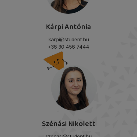
Kárpi Antónia
karpi@student.hu
+36 30 456 7444
Szénási Nikolett
szenasi@student.hu