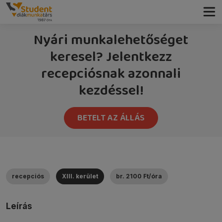
Nyári munkalehetőséget
keresel? Jelentkezz
recepciósnak azonnali
kezdéssel!
BETELT AZ ÁLLÁS
recepciós
XIII. kerület
br. 2100 Ft/óra
Leírás