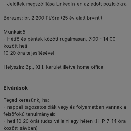
- Jelöltek megszólítása LinkedIn-en az adott pozíciókra
Bérezés: br. 2 200 Ft/óra (25 év alatt br=nt!)
Munkaidő:
- Hétfő és péntek között rugalmasan, 7:00 - 14:00
között heti
10-20 óra teljesítésével
Helyszín: Bp., XIII. kerület illetve home office
Elvárások
Téged keresünk, ha:
- nappali tagozatos diák vagy és folyamatban vannak a
felsőfokú tanulmányaid
- heti 10-20 órát tudsz vállalni egy héten (H-P 7-14 óra
közötti sávban)