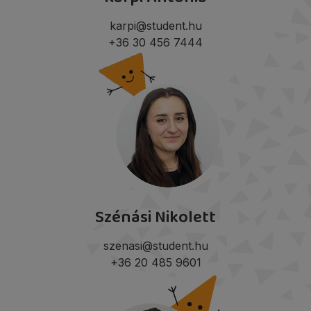
karpi@student.hu
+36 30 456 7444
Szénási Nikolett
szenasi@student.hu
+36 20 485 9601