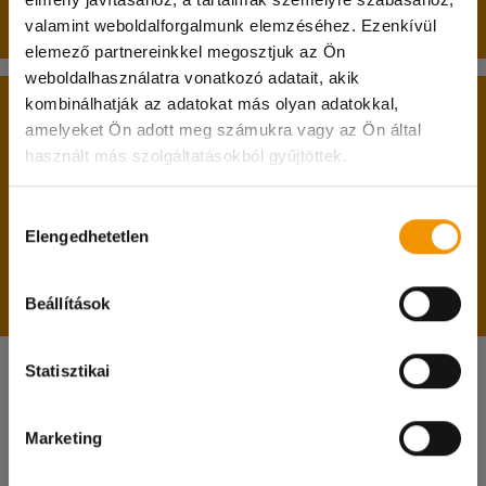
Passzív féléves hallgatók jelentkezését is várjuk!
valamint weboldalforgalmunk elemzéséhez. Ezenkívül
elemező partnereinkkel megosztjuk az Ön
weboldalhasználatra vonatkozó adatait, akik
kombinálhatják az adatokat más olyan adatokkal,
A belépéshez feltétlenül hozd magaddal:
amelyeket Ön adott meg számukra vagy az Ön által
használt más szolgáltatásokból gyűjtöttek.
személyi igazolványodat;
Kedves Diákok!
lakcímkártyádat;
diákigazolványodat;
Hozzájárulás
A 08.08-i munkanapon irodánk zárva tart és
Elengedhetetlen
adókártyádat;
kiválasztása
online ügyintézésre sincs lehetőség!
TAJ kártyádat;
magyarországi bankszámlaszámodat.
Megértéseteket köszönjük!
Beállítások
Statisztikai
Keress bennünket!
Marketing
Ha kérdésed van, szívesen segítünk!