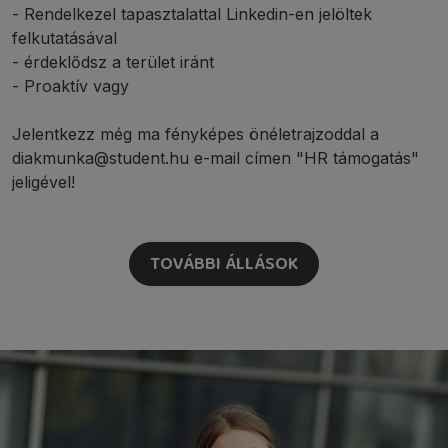
- Rendelkezel tapasztalattal Linkedin-en jelöltek
felkutatásával
- érdeklődsz a terület iránt
- Proaktív vagy
Jelentkezz még ma fényképes önéletrajzoddal a
diakmunka@student.hu e-mail címen "HR támogatás"
jeligével!
TOVÁBBI ÁLLÁSOK