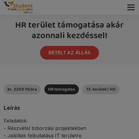
HR terület támogatása akár
azonnali kezdéssel!
BETELT AZ ÁLLÁS
br. 2200 Ft/óra
HR támogatás
13. kerület / HO
Leírás
Feladatok:
- Részvétel toborzási projektekben
- Jelöltek felkutatása IT területre