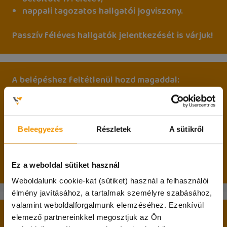
nappali tagozatos hallgatói jogviszony.
Passzív féléves hallgatók jelentkezését is várjuk!
A belépéshez feltétlenül hozd magaddal:
személyi igazolványodat;
lakcímkártyádat;
diákigazolványodat;
Beleegyezés
Részletek
A sütikről
adókártyádat;
TAJ kártyádat;
magyarországi bankszámlaszámodat.
Ez a weboldal sütiket használ
Weboldalunk cookie-kat (sütiket) használ a felhasználói
élmény javításához, a tartalmak személyre szabásához,
valamint weboldalforgalmunk elemzéséhez. Ezenkívül
Jelentkezési lap
elemező partnereinkkel megosztjuk az Ön