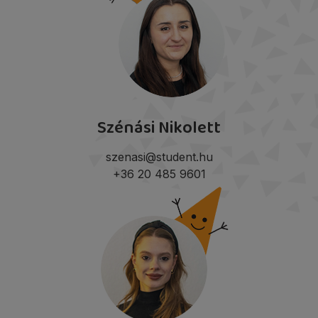
Szénási Nikolett
szenasi@student.hu
+36 20 485 9601