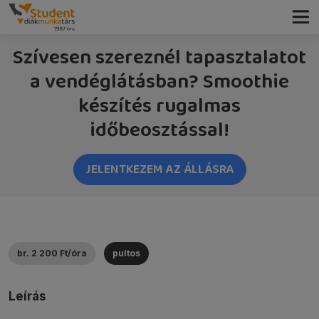
Szívesen szereznél tapasztalatot
a vendéglátásban? Smoothie
készítés rugalmas
időbeosztással!
JELENTKEZEM AZ ÁLLÁSRA
br. 2 200 Ft/óra
pultos
Leírás