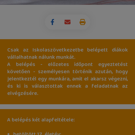
Csak az Iskolaszövetkezetbe belépett diákok
vállalhatnak nálunk munkát.
A belépés - előzetes időpont egyeztetést
követően - személyesen történik azután, hogy
jelentkeztél egy munkára, amit el akarsz végezni,
és ki is választottak ennek a feladatnak az
elvégzésére.
A belépés két alapfeltétele:
betöltött 17. életév;