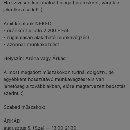
Ha szívesen kipróbálnád magad pultosként, várjuk a
jelentkezésedet! :)
Amit kínálunk NEKED:
- óránként bruttó 2 200 Ft-ot
- rugalmasan alakítható munkavégzést
- azonnali munkakezdést
Helyszín: Aréna vagy Árkád
A most megadott műszakokon tudnál dolgozni, de
egyébként hosszútávú munkavégzésre is van
lehetőség a továbbiakban, előre megtervezett beosztás
szerint. :)
Szabad műszakok:
ÁRKÁD
augusztus 5. (Sze) -- 13:00-21:30