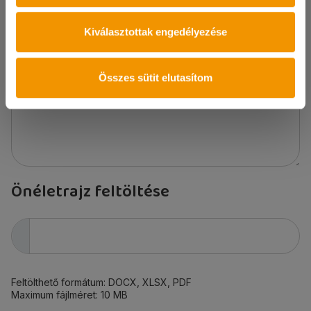
Cím
Kiválasztottak engedélyezése
Üzenet
Összes sütit elutasítom
Önéletrajz feltöltése
Feltölthető formátum: DOCX, XLSX, PDF
Maximum fájlméret: 10 MB