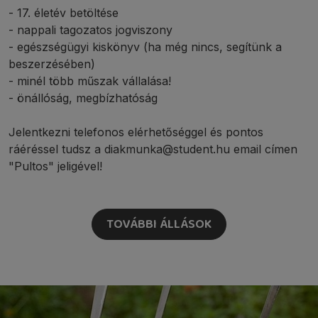
- 17. életév betöltése
- nappali tagozatos jogviszony
- egészségügyi kiskönyv (ha még nincs, segítünk a
beszerzésében)
- minél több műszak vállalása!
- önállóság, megbízhatóság
Jelentkezni telefonos elérhetőséggel és pontos
ráéréssel tudsz a diakmunka@student.hu email címen
"Pultos" jeligével!
TOVÁBBI ÁLLÁSOK