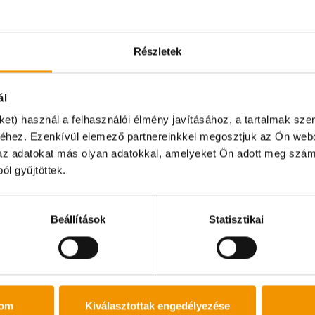
magaddal:
rajzzal tudsz a
személyi i
l címen! Tárgy:
Részletek
lakcímkárt
diákigazol
adókártyád
ál
TAJ kártyá
ÁLLÁSOK
ket) használ a felhasználói élmény javításához, a tartalmak sz
magyarors
éhez. Ezenkívül elemező partnereinkkel megosztjuk az Ön webo
bankszáml
k az adatokat más olyan adatokkal, amelyeket Ön adott meg szám
pon irodánk zárva tart és online ügyintézésre sincs leh
ól gyűjtöttek.
szönjük!
Beállítások
Statisztikai
tom
Kiválasztottak engedélyezése