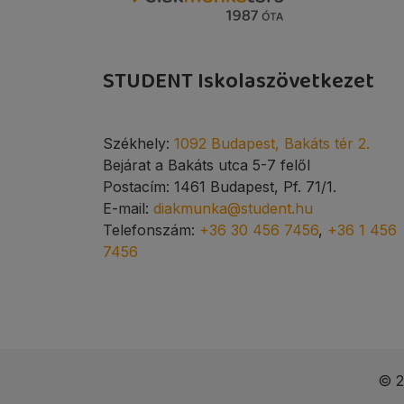
STUDENT Iskolaszövetkezet
Székhely:
1092 Budapest, Bakáts tér 2.
Bejárat a Bakáts utca 5-7 felől
Postacím: 1461 Budapest, Pf. 71/1.
E-mail:
diakmunka@student.hu
Telefonszám:
+36 30 456 7456
,
+36 1 456
7456
© 2