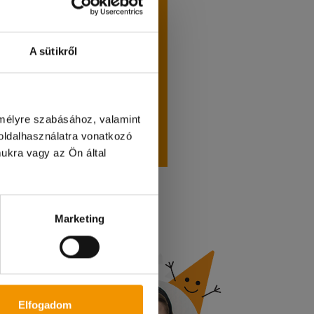
gazolványodat;
A sütikről
yádat;
ványodat;
at;
dat;
emélyre szabásához, valamint
zági
ldalhasználatra vonatkozó
aszámodat.
ukra vagy az Ön által
etőség!
Marketing
Elfogadom