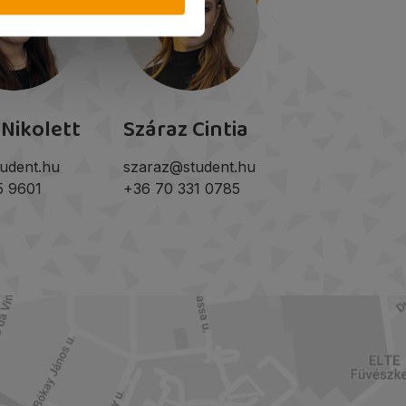
 Nikolett
Száraz Cintia
udent.hu
szaraz@student.hu
5 9601
+36 70 331 0785