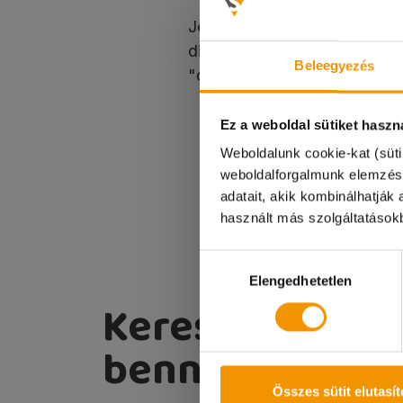
Jelentkezni fényképes önélet
diakmunka@student.hu e-mai
Beleegyezés
"demonstrátor"!
Ez a weboldal sütiket haszn
TOVÁBBI 
Weboldalunk cookie-kat (süti
Kedves Diákok!
weboldalforgalmunk elemzés
adatait, akik kombinálhatjá
A 08.08-i munkana
használt más szolgáltatásokb
Megértéseteket kö
Hozzájárulás
Elengedhetetlen
kiválasztása
Keress
bennünket!
Összes sütit elutasí