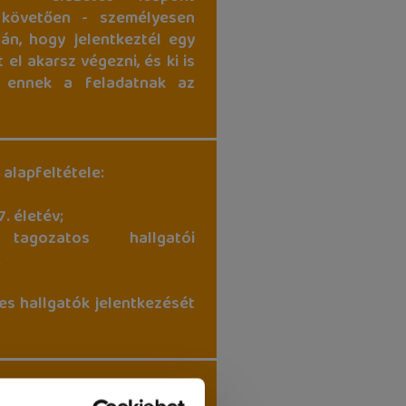
 követően - személyesen
tán, hogy jelentkeztél egy
 el akarsz végezni, és ki is
k ennek a feladatnak az
 alapfeltétele:
7. életév;
 tagozatos hallgatói
.
es hallgatók jelentkezését
hez feltétlenül hozd