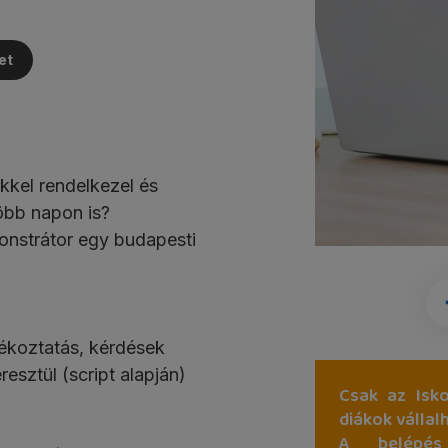
et
kel rendelkezel és
öbb napon is?
monstrátor egy budapesti
ájékoztatás, kérdések
esztül (script alapján)
Csak az Isko
diákok vállal
A belépés