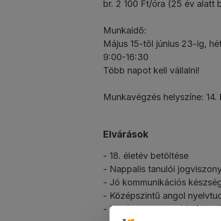
br. 2 100 Ft/óra (25 év alatt b
Munkaidő:
Május 15-től június 23-ig, 
9:00-16:30
Több napot kell vállalni!
Munkavégzés helyszíne: 14. 
Elvárások
- 18. életév betöltése
- Nappalis tanulói jogviszon
- Jó kommunikációs készsé
- Középszintű angol nyelvtu
- Minél több nap vállalása el