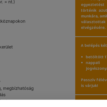
r. = nt.)
egyeztetést
történik azu
munkára, amit
hétköznapokon
választotta
elvégzésére.
A belépés két
kerület
betöltött 1
nappali
jogviszony
Passzív félév
y
is várjuk!
g, megbízhatóság
dás
őny!
A belépés