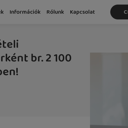
ek
Információk
Rólunk
Kapcsolat
C
teli
ként br. 2 100
ben!