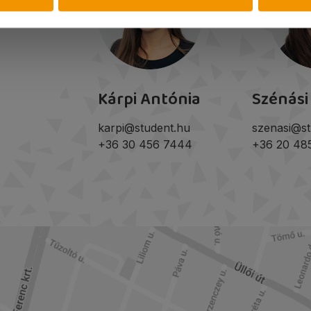
Kárpi Antónia
Szénási
karpi@student.hu
szenasi@st
+36 30 456 7444
+36 20 48