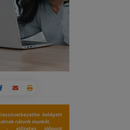
laszövetkezetbe belépett
hatnak nálunk munkát.
 - előzetes időpont