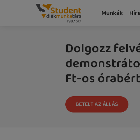
Munkák
Hír
Dolgozz felvé
demonstrátor
Ft-os órabér
BETELT AZ ÁLLÁS