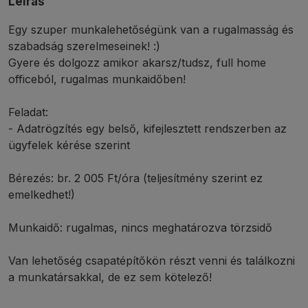
Leírás
Egy szuper munkalehetőségünk van a rugalmasság és
szabadság szerelmeseinek! :)
Gyere és dolgozz amikor akarsz/tudsz, full home
officeból, rugalmas munkaidőben!
Feladat:
- Adatrögzítés egy belső, kifejlesztett rendszerben az
ügyfelek kérése szerint
Bérezés: br. 2 005 Ft/óra (teljesítmény szerint ez
emelkedhet!)
Munkaidő: rugalmas, nincs meghatározva törzsidő
Van lehetőség csapatépítőkön részt venni és találkozni
a munkatársakkal, de ez sem kötelező!