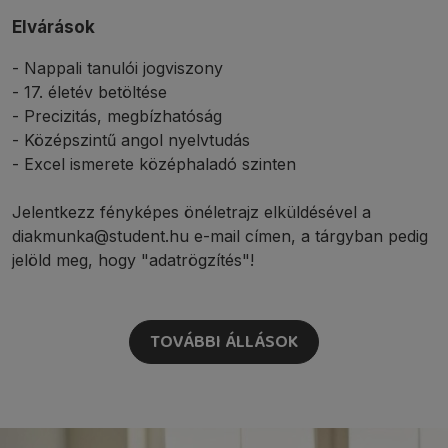
Elvárások
- Nappali tanulói jogviszony
- 17. életév betöltése
- Precizitás, megbízhatóság
- Középszintű angol nyelvtudás
- Excel ismerete középhaladó szinten
Jelentkezz fényképes önéletrajz elküldésével a
diakmunka@student.hu e-mail címen, a tárgyban pedig
jelöld meg, hogy "adatrögzítés"!
TOVÁBBI ÁLLÁSOK