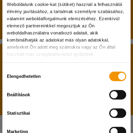
Weboldalunk cookie-kat (sütiket) használ a felhasználói
betöltött 17. életév;
élmény javításához, a tartalmak személyre szabásához,
nappali tagozatos hallgatói jogviszony.
valamint weboldalforgalmunk elemzéséhez. Ezenkívül
elemező partnereinkkel megosztjuk az Ön
Passzív féléves hallgatók jelentkezését is várjuk!
weboldalhasználatra vonatkozó adatait, akik
kombinálhatják az adatokat más olyan adatokkal,
Kedves diákok!
amelyeket Ön adott meg számukra vagy az Ön által
A belépéshez feltétlenül hozd magaddal:
használt más szolgáltatásokból gyűjtöttek.
A hőségriadóra való tekintettel 07.31. és 08.04.
között irodánk zárva tart!
személyi igazolványodat;
Hozzájárulás
lakcímkártyádat;
A diakmunka@student.hu e-mail címen és a
Elengedhetetlen
kiválasztása
diákigazolványodat;
központi számunkon természetesen ez idő
adókártyádat;
alatt is elértek minket, viszont csak online
Beállítások
TAJ kártyádat;
ügyintézésre lesz lehetőség.
magyarországi bankszámlaszámodat.
Megértéseteket köszönjük!
Statisztikai
Marketing