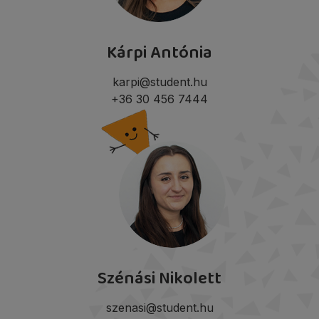
Kárpi Antónia
karpi@student.hu
+36 30 456 7444
Szénási Nikolett
szenasi@student.hu