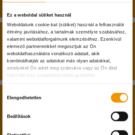
elvégzésére.
Ez a weboldal sütiket használ
Weboldalunk cookie-kat (sütiket) használ a felhasználói
A belépés két alapfeltétele:
élmény javításához, a tartalmak személyre szabásához,
valamint weboldalforgalmunk elemzéséhez. Ezenkívül
betöltött 17. életév;
elemező partnereinkkel megosztjuk az Ön
nappali tagozatos hallgatói jogviszony.
weboldalhasználatra vonatkozó adatait, akik
kombinálhatják az adatokat más olyan adatokkal,
Kedves diákok!
Passzív féléves hallgatók jelentkezését is várjuk!
amelyeket Ön adott meg számukra vagy az Ön által
használt más szolgáltatásokból gyűjtöttek.
A hőségriadóra való tekintettel 07.31. és 08.04.
között irodánk zárva tart!
Hozzájárulás
A belépéshez feltétlenül hozd magaddal:
A diakmunka@student.hu e-mail címen és a
Elengedhetetlen
kiválasztása
központi számunkon természetesen ez idő
személyi igazolványodat;
alatt is elértek minket, viszont csak online
lakcímkártyádat;
Beállítások
ügyintézésre lesz lehetőség.
diákigazolványodat;
adókártyádat;
Megértéseteket köszönjük!
Statisztikai