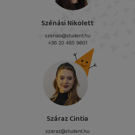
Szénási Nikolett
szenasi@student.hu
+36 20 485 9601
Száraz Cintia
szaraz@student.hu