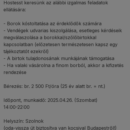
Hostesst keresünk az alábbi izgalmas feladatok
ellátására:
- Borok kóstoltatása az érdeklődők számára
- Vendégek udvarias kiszolgálása, esetleges kérdéseik
megválaszolása a borokkal/szőlőbirtokkal
kapcsolatban (előzetesen természetesen kapsz egy
tájékoztatót ezekről)
- A birtok tulajdonosának munkájának támogatása
- Ha valaki vásárolna a finom borból, akkor a kifizetés
rendezése
Bérezés: br. 2 500 Ft/óra (25 év alatt br. = nt.)
Időpont, munkaidő: 2025.04.26. (Szombat)
14:00-22:00
Helyszín: Szolnok
(oda-vissza út biztosítva van kocsival Budapestről!)