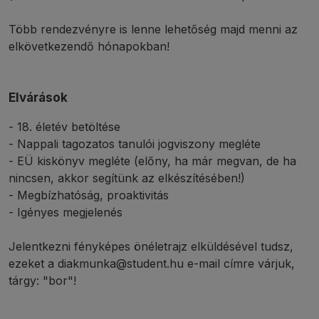
Több rendezvényre is lenne lehetőség majd menni az
elkövetkezendő hónapokban!
Elvárások
- 18. életév betöltése
- Nappali tagozatos tanulói jogviszony megléte
- EÜ kiskönyv megléte (előny, ha már megvan, de ha
nincsen, akkor segítünk az elkészítésében!)
- Megbízhatóság, proaktivitás
- Igényes megjelenés
Jelentkezni fényképes önéletrajz elküldésével tudsz,
ezeket a diakmunka@student.hu e-mail címre várjuk,
tárgy: "bor"!