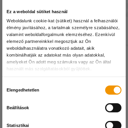
Ez a weboldal sütiket használ
Szénási Nikolett
Weboldalunk cookie-kat (sütiket) használ a felhasználói
élmény javításához, a tartalmak személyre szabásához,
szenasi@student.hu
valamint weboldalforgalmunk elemzéséhez. Ezenkívül
+36 20 485 9601
elemező partnereinkkel megosztjuk az Ön
weboldalhasználatra vonatkozó adatait, akik
kombinálhatják az adatokat más olyan adatokkal,
amelyeket Ön adott meg számukra vagy az Ön által
használt más szolgáltatásokból gyűjtöttek.
Kedves Diákok!
Hozzájárulás
A 08.08-i munkanapon irodánk zárva tart és
Elengedhetetlen
kiválasztása
online ügyintézésre sincs lehetőség!
Száraz Cintia
Megértéseteket köszönjük!
Beállítások
szaraz@student.hu
Statisztikai
+36 70 331 0785