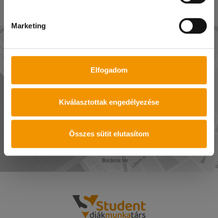
Marketing
Elfogadom
Kiválasztottak engedélyezése
MUTASD AZ UTAT!
Összes sütit elutasítom