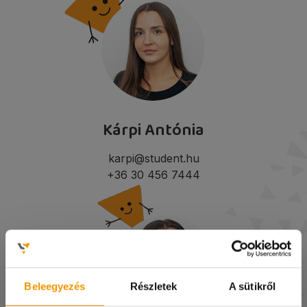
Kárpi Antónia
karpi@student.hu
+36 30 456 7444
Beleegyezés
Részletek
A sütikről