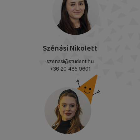
Szénási Nikolett
szenasi@student.hu
+36 20 485 9601