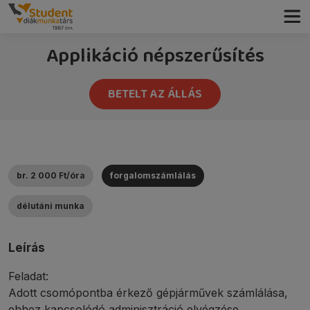
Applikáció népszerűsítés
BETELT AZ ÁLLÁS
br. 2 000 Ft/óra
forgalomszámlálás
délutáni munka
Leírás
Feladat:
Adott csomópontba érkező gépjárművek számlálása,
ehhez kapcsolódó adminisztráció elvégzése