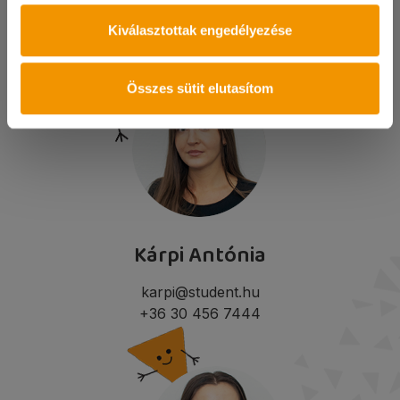
Kiválasztottak engedélyezése
Összes sütit elutasítom
Kárpi Antónia
karpi@student.hu
+36 30 456 7444