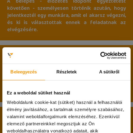
A belépés - előzetes időpont egyeztetést
követően - személyesen történik azután, hogy
jelentkeztél egy munkára, amit el akarsz végezni,
és ki is választottak ennek a feladatnak az
elvégzésére.
A belépés két alapfeltétele:
betöltött 17. életév;
Beleegyezés
Részletek
A sütikről
nappali tagozatos hallgatói jogviszony.
Passzív féléves hallgatók jelentkezését is várjuk!
Ez a weboldal sütiket használ
Weboldalunk cookie-kat (sütiket) használ a felhasználói
élmény javításához, a tartalmak személyre szabásához,
A belépéshez feltétlenül hozd magaddal:
valamint weboldalforgalmunk elemzéséhez. Ezenkívül
elemező partnereinkkel megosztjuk az Ön
személyi igazolványodat;
weboldalhasználatra vonatkozó adatait, akik