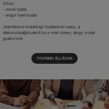
Előny:
- excel tudás
- angol nyelvtudás
Jelentkezni önéletrajz küldésével tudsz, a
diakmunka@student.hu e-mail címen, tárgy: irodai
gyakornok
TOVÁBBI ÁLLÁSOK