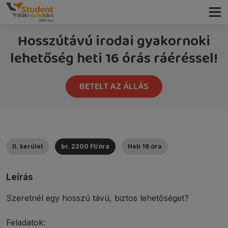
Hosszútávú irodai gyakornoki
lehetőség heti 16 órás ráéréssel!
BETELT AZ ÁLLÁS
II. kerület
br. 2200 Ft/óra
Heti 16 óra
Leírás
Szeretnél egy hosszú távú, biztos lehetőséget?
Feladatok: