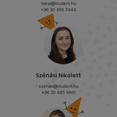
karpi@student.hu
+36 30 456 7444
Szénási Nikolett
szenasi@student.hu
+36 20 485 9601