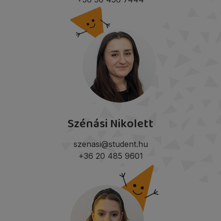
Szénási Nikolett
szenasi@student.hu
+36 20 485 9601