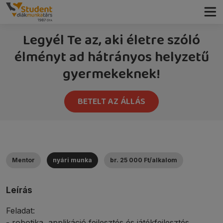
Legyél Te az, aki életre szóló
élményt ad hátrányos helyzetű
gyermekeknek!
BETELT AZ ÁLLÁS
Mentor
nyári munka
br. 25 000 Ft/alkalom
Leírás
Feladat:
- robotika, applikáció fejlesztés és játékfejlesztés