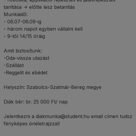
tanítása -> előtte lesz betanítás
Munkaidő:
- 06.07-06.09-ig
- három napot egyben vállalni kell
- 9-től 14/15 óráig
Amit biztosítunk:
-Oda-vissza utazást
-Szállást
-Reggelit és ebédet
Helyszín: Szabolcs-Szatmár-Bereg megye
Diák bér: br. 25 000 Ft/ nap
Jelentkezni a diakmunka@student.hu email címen tudsz
fényképes önéletrajzzal!