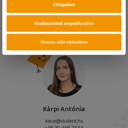
minket és egyeztetünk egy időpontot.
Elfogadom
KAPCSOLAT
Kiválasztottak engedélyezése
Összes sütit elutasítom
Kárpi Antónia
karpi@student.hu
+36 30 456 7444