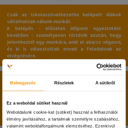
Csak az Iskolaszövetkezetbe belépett diákok
vállalhatnak nálunk munkát.
A belépés - előzetes időpont egyeztetést
követően - személyesen történik azután, hogy
jelentkeztél egy munkára, amit el akarsz végezni,
és ki is választottak ennek a feladatnak az
elvégzésére.
A belépés két alapfeltétele:
Beleegyezés
Részletek
A sütikről
betöltött 17. életév;
nappali tagozatos hallgatói jogviszony.
Ez a weboldal sütiket használ
Weboldalunk cookie-kat (sütiket) használ a felhasználói
Passzív féléves hallgatók jelentkezését is várjuk!
élmény javításához, a tartalmak személyre szabásához,
valamint weboldalforgalmunk elemzéséhez. Ezenkívül