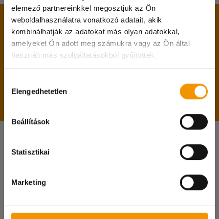
elemező partnereinkkel megosztjuk az Ön
A belépéshez feltétlenül hozd magaddal:
weboldalhasználatra vonatkozó adatait, akik
kombinálhatják az adatokat más olyan adatokkal,
személyi igazolványodat;
amelyeket Ön adott meg számukra vagy az Ön által
lakcímkártyádat;
használt más szolgáltatásokból gyűjtöttek.
diákigazolványodat;
Kedves Diákok!
adókártyádat;
Hozzájárulás
A 08.08-i munkanapon irodánk zárva tart és
TAJ kártyádat;
Elengedhetetlen
kiválasztása
online ügyintézésre sincs lehetőség!
magyarországi bankszámlaszámodat.
Megértéseteket köszönjük!
Beállítások
Statisztikai
Keress bennünket!
Marketing
Ha kérdésed van, szívesen segítünk!
Ha megtetszett egy munka és szeretnél szerződést
kötni, vedd fel velünk a kapcsolatot, vagy hívj