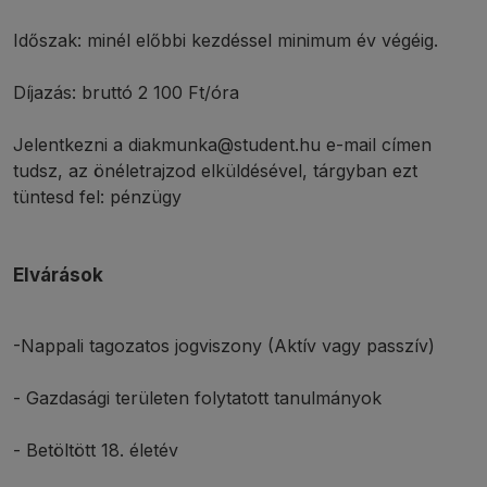
Időszak: minél előbbi kezdéssel minimum év végéig.
Díjazás: bruttó 2 100 Ft/óra
Jelentkezni a diakmunka@student.hu e-mail címen
tudsz, az önéletrajzod elküldésével, tárgyban ezt
tüntesd fel: pénzügy
Elvárások
-Nappali tagozatos jogviszony (Aktív vagy passzív)
- Gazdasági területen folytatott tanulmányok
- Betöltött 18. életév