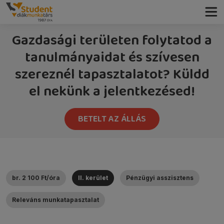
Gazdasági területen folytatod a
tanulmányaidat és szívesen
szereznél tapasztalatot? Küldd
el nekünk a jelentkezésed!
BETELT AZ ÁLLÁS
br. 2 100 Ft/óra
II. kerület
Pénzügyi asszisztens
Releváns munkatapasztalat