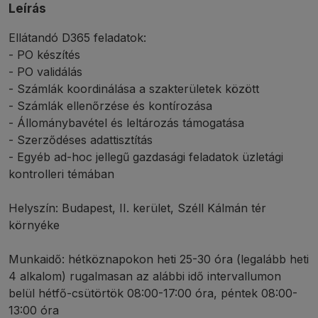
Leírás
Ellátandó D365 feladatok:
- PO készítés
- PO validálás
- Számlák koordinálása a szakterületek között
- Számlák ellenőrzése és kontírozása
- Állománybavétel és leltározás támogatása
- Szerződéses adattisztítás
- Egyéb ad-hoc jellegű gazdasági feladatok üzletági
kontrolleri témában
Helyszín: Budapest, II. kerület, Széll Kálmán tér
környéke
Munkaidő: hétköznapokon heti 25-30 óra (legalább heti
4 alkalom) rugalmasan az alábbi idő intervallumon
belül hétfő-csütörtök 08:00-17:00 óra, péntek 08:00-
13:00 óra