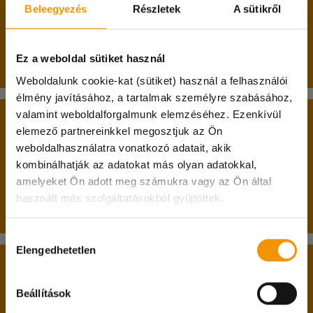
követően - személyesen történik azután, hogy
Beleegyezés
Részletek
A sütikről
jelentkeztél egy munkára, amit el akarsz végezni,
és ki is választottak ennek a feladatnak az
Ez a weboldal sütiket használ
elvégzésére.
Weboldalunk cookie-kat (sütiket) használ a felhasználói
élmény javításához, a tartalmak személyre szabásához,
valamint weboldalforgalmunk elemzéséhez. Ezenkívül
A belépés két alapfeltétele:
elemező partnereinkkel megosztjuk az Ön
weboldalhasználatra vonatkozó adatait, akik
betöltött 17. életév;
kombinálhatják az adatokat más olyan adatokkal,
nappali tagozatos hallgatói jogviszony.
amelyeket Ön adott meg számukra vagy az Ön által
használt más szolgáltatásokból gyűjtöttek.
Passzív féléves hallgatók jelentkezését is várjuk!
Kedves Diákok!
Hozzájárulás
A 08.08-i munkanapon irodánk zárva tart és
Elengedhetetlen
kiválasztása
online ügyintézésre sincs lehetőség!
A belépéshez feltétlenül hozd magaddal:
Megértéseteket köszönjük!
Beállítások
személyi igazolványodat;