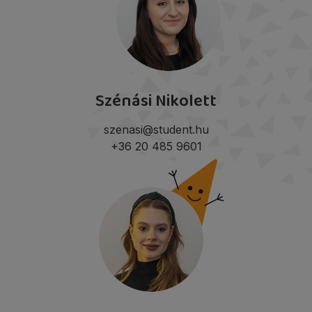
Szénási Nikolett
szenasi@student.hu
+36 20 485 9601