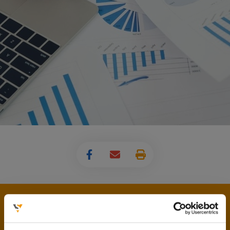
Csak az Iskolaszövetkezetbe belépett diákok
vállalhatnak nálunk munkát.
A belépés - előzetes időpont egyeztetést