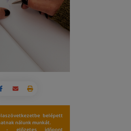
laszövetkezetbe belépett
hatnak nálunk munkát.
 - előzetes időpont