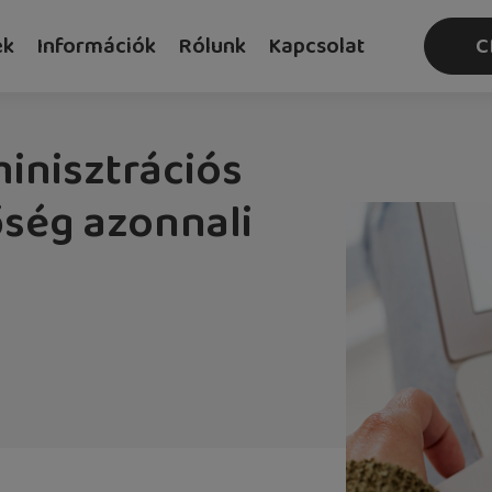
ek
Információk
Rólunk
Kapcsolat
C
inisztrációs
ség azonnali