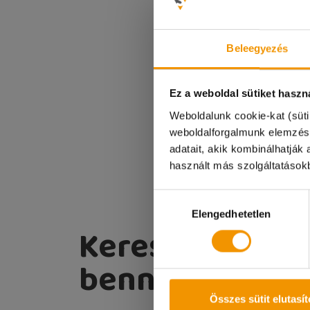
TOVÁBBI 
Beleegyezés
Ez a weboldal sütiket haszn
Weboldalunk cookie-kat (süti
Kedves Diákok!
weboldalforgalmunk elemzés
adatait, akik kombinálhatjá
A 08.08-i munkana
használt más szolgáltatásokb
Megértéseteket kö
Hozzájárulás
Elengedhetetlen
kiválasztása
Keress
bennünket!
Összes sütit elutasí