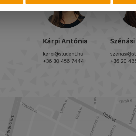
Kárpi Antónia
Szénási
karpi@student.hu
szenasi@st
+36 30 456 7444
+36 20 48