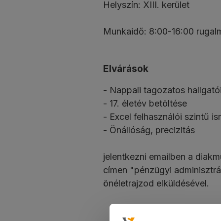
Helyszín: XIII. kerület
Munkaidő: 8:00-16:00 rugal
Elvárások
- Nappali tagozatos hallgató
- 17. életév betöltése
- Excel felhasználói szintű i
- Önállóság, precizitás
jelentkezni emailben a diak
címen "pénzügyi adminisztrá
önéletrajzod elküldésével.