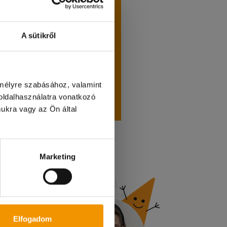
gazolványodat;
A sütikről
yádat;
ványodat;
at;
dat;
emélyre szabásához, valamint
zági
ldalhasználatra vonatkozó
aszámodat.
ukra vagy az Ön által
etőség!
Marketing
Elfogadom