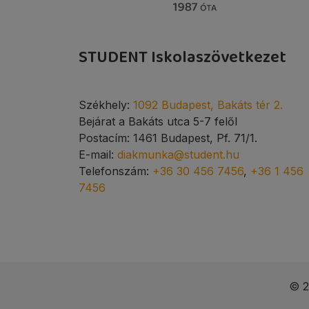
STUDENT Iskolaszövetkezet
Székhely:
1092 Budapest, Bakáts tér 2.
Bejárat a Bakáts utca 5-7 felől
Postacím: 1461 Budapest, Pf. 71/1.
E-mail:
diakmunka@student.hu
Telefonszám:
+36 30 456 7456
,
+36 1 456
7456
© 2