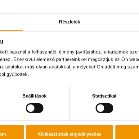
magaddal:
ÁLLÁSOK
személyi i
Részletek
lakcímkárt
diákigazol
adókártyád
ál
TAJ kártyá
ket) használ a felhasználói élmény javításához, a tartalmak sz
magyarors
éhez. Ezenkívül elemező partnereinkkel megosztjuk az Ön webo
bankszáml
k az adatokat más olyan adatokkal, amelyeket Ön adott meg szám
pon irodánk zárva tart és online ügyintézésre sincs leh
ól gyűjtöttek.
szönjük!
Beállítások
Statisztikai
tom
Kiválasztottak engedélyezése