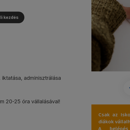
li kezdés
iktatása, adminisztrálása
m 20-25 óra vállalásával!
Csak az Isko
diákok vállal
A belépés