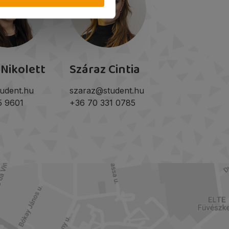
 Nikolett
Száraz Cintia
udent.hu
szaraz@student.hu
5 9601
+36 70 331 0785