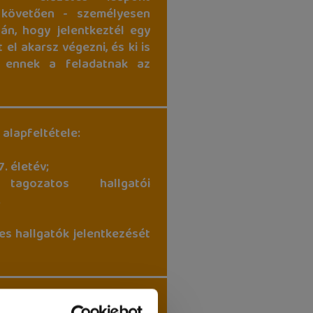
 követően - személyesen
tán, hogy jelentkeztél egy
 el akarsz végezni, és ki is
k ennek a feladatnak az
 alapfeltétele:
7. életév;
 tagozatos hallgatói
.
es hallgatók jelentkezését
hez feltétlenül hozd