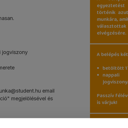
egyeztetést
történik azu
masan.
munkára, amit
választotta
elvégzésére.
i jogviszony
A belépés két
betöltött 1
smerete
nappali
jogviszony
munka@student.hu email
Passzív félév
ció" megjelölésével és
is várjuk!
A belépés