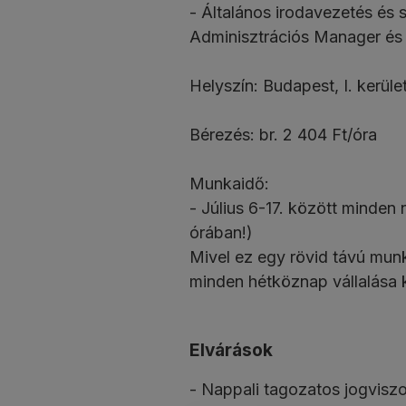
- Általános irodavezetés és 
Adminisztrációs Manager é
Helyszín: Budapest, I. kerüle
Bérezés: br. 2 404 Ft/óra
Munkaidő:
- Július 6-17. között minden
órában!)
Mivel ez egy rövid távú mun
minden hétköznap vállalása 
Elvárások
- Nappali tagozatos jogvisz