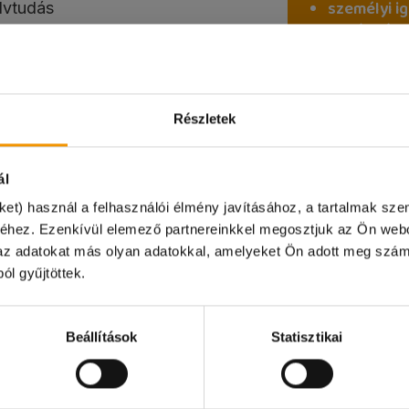
személyi i
elvtudás
lakcímkárt
g szóban és írásban
diákigazol
anap teljes vállalása!
adókártyád
dai tapasztalat előny
TAJ kártyá
magyarors
Részletek
hetőség, küldd el nekünk
bankszáml
ka@student.hu e-mail
ál
ket) használ a felhasználói élmény javításához, a tartalmak sz
 tekintettel 07.31. és 08.04. között irodánk zárva tart!
éhez. Ezenkívül elemező partnereinkkel megosztjuk az Ön webo
k az adatokat más olyan adatokkal, amelyeket Ön adott meg szám
ÁLLÁSOK
nt.hu e-mail címen és a központi számunkon természet
ól gyűjtöttek.
 viszont csak online ügyintézésre lesz lehetőség.
szönjük!
Beállítások
Statisztikai