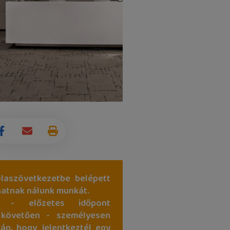
laszövetkezetbe belépett
hatnak nálunk munkát.
 - előzetes időpont
 követően - személyesen
tán, hogy jelentkeztél egy