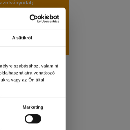
gazolványodat;
yádat;
ványodat;
at;
dat;
zági
A sütikről
aszámodat.
emélyre szabásához, valamint
ldalhasználatra vonatkozó
ukra vagy az Ön által
esen ez idő alatt
Marketing