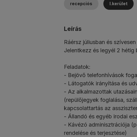
recepciós
I.kerület
Leírás
Ráérsz júliusban és szívesen
Jelentkezz és legyél 2 hétig 
Feladatok:
- Bejövő telefonhívások fog
- Látogatók irányítása és ud
- Az alkalmazottak utazása
(repülőjegyek foglalása, szál
kapcsolattartás az assziszte
- Állandó és egyéb irodai e
- Kávézó adminisztrációja (p
rendelése és terjesztése)