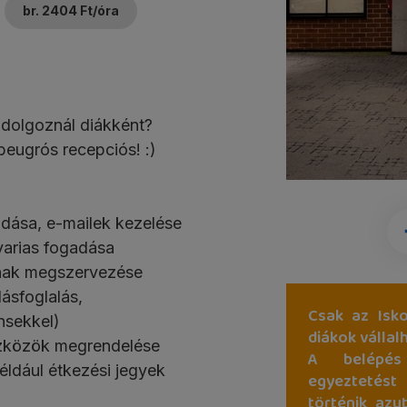
br. 2404 Ft/óra
 dolgoznál diákként?
beugrós recepciós! :)
adása, e-mailek kezelése
varias fogadása
inak megszervezése
lásfoglalás,
Csak az Isko
nsekkel)
diákok vállal
szközök megrendelése
A belépés
éldául étkezési jegyek
egyeztetést
történik azu