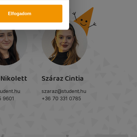
Elfogadom
 Nikolett
Száraz Cintia
udent.hu
szaraz@student.hu
5 9601
+36 70 331 0785