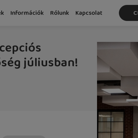
ek
Információk
Rólunk
Kapcsolat
C
ecepciós
ég júliusban!