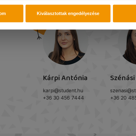
tom
Kiválasztottak engedélyezése
Kárpi Antónia
Szénási
karpi@student.hu
szenasi@st
+36 30 456 7444
+36 20 48