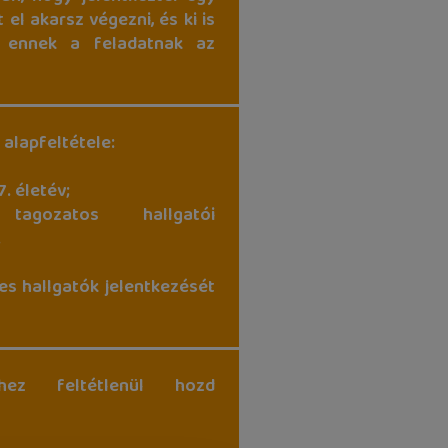
 el akarsz végezni, és ki is
k ennek a feladatnak az
 alapfeltétele:
7. életév;
 tagozatos hallgatói
.
es hallgatók jelentkezését
hez feltétlenül hozd