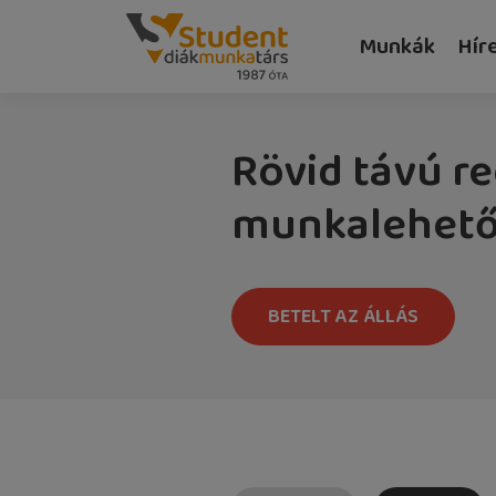
Munkák
Hír
Rövid távú r
munkalehetős
BETELT AZ ÁLLÁS