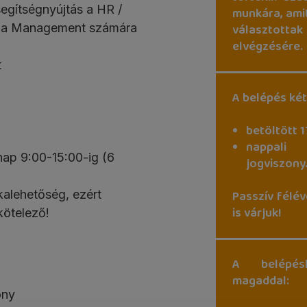
segítségnyújtás a HR /
munkára, amit
s a Management számára
választotta
elvégzésére.
t
A belépés két
betöltött 1
nappali
 nap 9:00-15:00-ig (6
jogviszony
kalehetőség, ezért
Passzív félév
is várjuk!
kötelező!
A belépés
magaddal:
ony