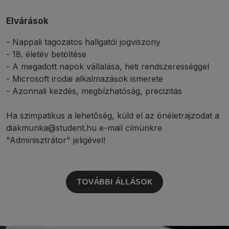
Elvárások
- Nappali tagozatos hallgatói jogviszony
- 18. életév betöltése
- A megadott napok vállalása, heti rendszerességgel
- Microsoft irodai alkalmazások ismerete
- Azonnali kezdés, megbízhatóság, precizitás
Ha szimpatikus a lehetőség, küld el az önéletrajzodat a
diakmunka@student.hu e-mail címünkre
"Adminisztrátor" jeligével!
TOVÁBBI ÁLLÁSOK