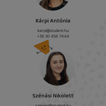
Kárpi Antónia
karpi@student.hu
+36 30 456 7444
Szénási Nikolett
szenasi@student.hu