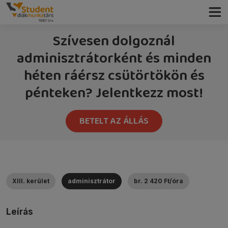
Szívesen dolgoznál
adminisztrátorként és minden
héten ráérsz csütörtökön és
pénteken? Jelentkezz most!
BETELT AZ ÁLLÁS
XIII. kerület
adminisztrátor
br. 2 420 Ft/óra
Leírás