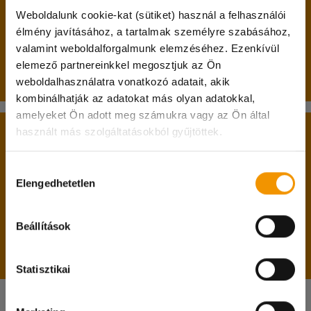
Weboldalunk cookie-kat (sütiket) használ a felhasználói
betöltött 17. életév;
élmény javításához, a tartalmak személyre szabásához,
nappali tagozatos hallgatói jogviszony.
valamint weboldalforgalmunk elemzéséhez. Ezenkívül
elemező partnereinkkel megosztjuk az Ön
Passzív féléves hallgatók jelentkezését is várjuk!
weboldalhasználatra vonatkozó adatait, akik
kombinálhatják az adatokat más olyan adatokkal,
Kedves diákok!
amelyeket Ön adott meg számukra vagy az Ön által
használt más szolgáltatásokból gyűjtöttek.
A belépéshez feltétlenül hozd magaddal:
A hőségriadóra való tekintettel 07.31. és 08.04.
között irodánk zárva tart!
személyi igazolványodat;
Hozzájárulás
A diakmunka@student.hu e-mail címen és a
Elengedhetetlen
lakcímkártyádat;
kiválasztása
központi számunkon természetesen ez idő
diákigazolványodat;
alatt is elértek minket, viszont csak online
adókártyádat;
Beállítások
TAJ kártyádat;
ügyintézésre lesz lehetőség.
magyarországi bankszámlaszámodat.
Megértéseteket köszönjük!
Statisztikai