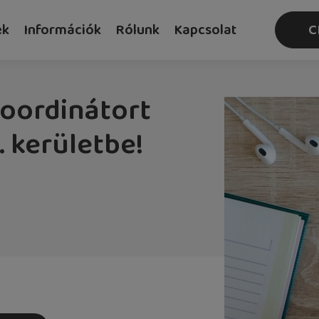
ek
Információk
Rólunk
Kapcsolat
C
oordinátort
. kerületbe!