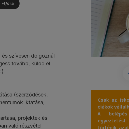
0 Ft/óra
 és szívesen dolgoznál
gess tovább, küldd el
:)
llátása (szerződések,
Csak az Isko
entumok iktatása,
diákok vállal
A belépés
artása, projektek és
egyeztetést
an való részvétel
történik azu