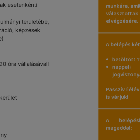
ak esetenkénti
munkára, amit
választotta
elvégzésére.
ulmányi területébe,
ráció, képzések
e)
A belépés két
betöltött 1
20 óra vállalásával!
nappali
jogviszony
Passzív félév
is várjuk!
kerület
A belépés
magaddal:
ony