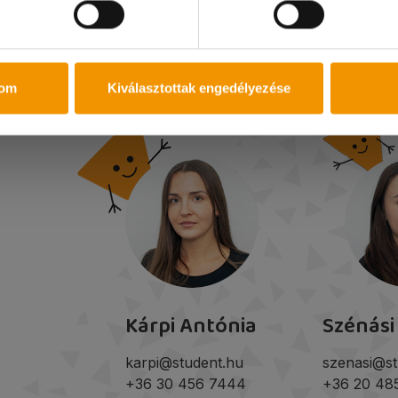
tom
Kiválasztottak engedélyezése
Kárpi Antónia
Szénási
karpi@student.hu
szenasi@st
+36 30 456 7444
+36 20 48