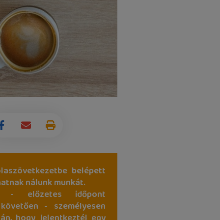
laszövetkezetbe belépett
hatnak nálunk munkát.
 - előzetes időpont
 követően - személyesen
tán, hogy jelentkeztél egy