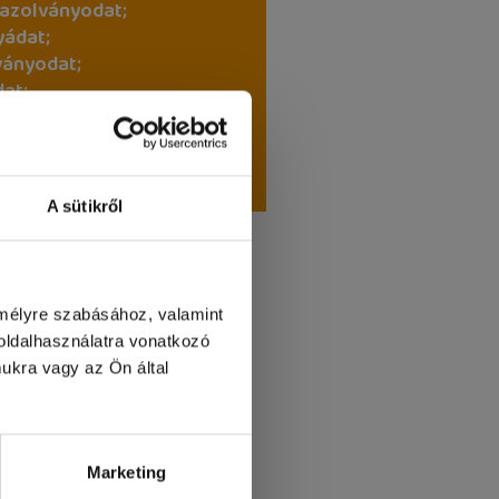
gazolványodat;
yádat;
ványodat;
at;
dat;
zági
aszámodat.
A sütikről
emélyre szabásához, valamint
ldalhasználatra vonatkozó
ukra vagy az Ön által
etőség!
Marketing