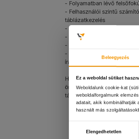
- Folyamatban lévő felsőfok
- Felhasználói szintű számít
táblázatkezelés
- Jó szervezőképesség, prec
- Azonnali munkakezdés
- Heti 20 óra vállalása!
- Angol nyelvtudás minimum 
Beleegyezés
írásban)
Ez a weboldal sütiket haszn
Ha úgy érzed, Téged keresünk
önéletrajzod a diakmunka@st
Weboldalunk cookie-kat (süti
Kedves Diákok!
tárgy "Tanulmányi koordinát
weboldalforgalmunk elemzés
adatait, akik kombinálhatjá
A 08.08-i munkana
használt más szolgáltatásokb
Megértéseteket kö
TOVÁBBI 
Hozzájárulás
Elengedhetetlen
kiválasztása