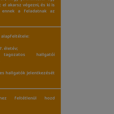
 el akarsz végezni, és ki is
k ennek a feladatnak az
 alapfeltétele:
7. életév;
 tagozatos hallgatói
.
es hallgatók jelentkezését
hez feltétlenül hozd