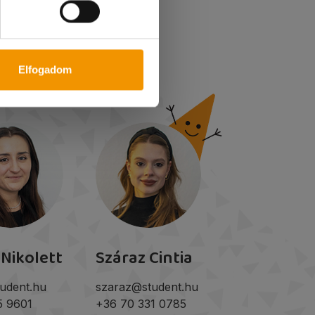
Elfogadom
 Nikolett
Száraz Cintia
udent.hu
szaraz@student.hu
5 9601
+36 70 331 0785