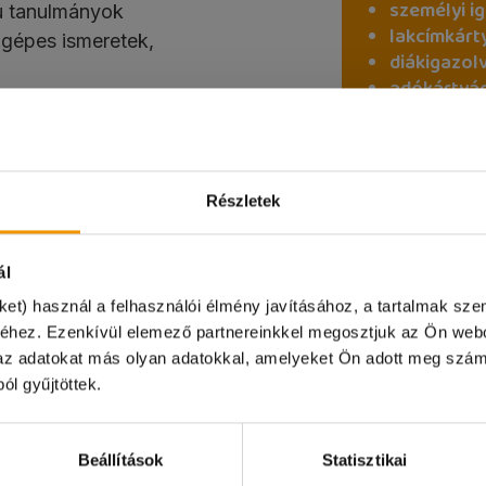
személyi i
ú tanulmányok
lakcímkárt
ógépes ismeretek,
diákigazol
adókártyád
izitás
TAJ kártyá
magyarors
bankszáml
B2-es szinten (szóban és
Részletek
ál
, küldd el a friss
udent.hu e-mail címre,
ket) használ a felhasználói élmény javításához, a tartalmak sz
or"!
éhez. Ezenkívül elemező partnereinkkel megosztjuk az Ön webo
k az adatokat más olyan adatokkal, amelyeket Ön adott meg szám
pon irodánk zárva tart és online ügyintézésre sincs leh
ól gyűjtöttek.
szönjük!
ÁLLÁSOK
Beállítások
Statisztikai