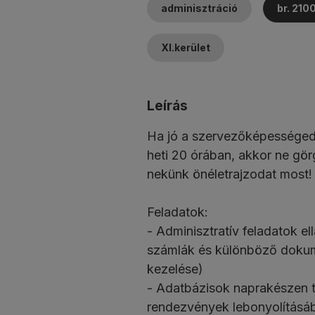
adminisztráció
br. 210
XI.kerület
Leírás
Ha jó a szervezőképességed
heti 20 órában, akkor ne gör
nekünk önéletrajzodat most! 
Feladatok:
- Adminisztratív feladatok e
számlák és különböző dokum
kezelése)
- Adatbázisok naprakészen t
rendezvények lebonyolításáb