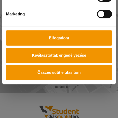
Marketing
Elfogadom
Kiválasztottak engedélyezése
MUTASD AZ UTAT!
Összes sütit elutasítom