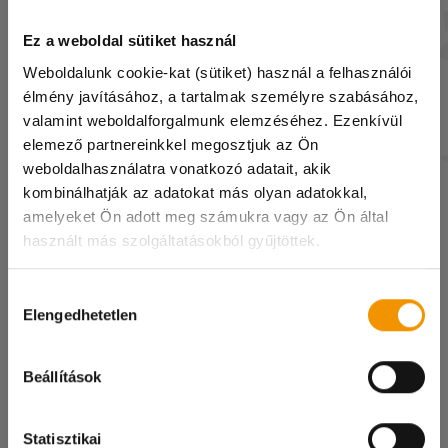
Ez a weboldal sütiket használ
Szénási Nikolett
Weboldalunk cookie-kat (sütiket) használ a felhasználói
élmény javításához, a tartalmak személyre szabásához,
szenasi@student.hu
valamint weboldalforgalmunk elemzéséhez. Ezenkívül
+36 20 485 9601
elemező partnereinkkel megosztjuk az Ön
weboldalhasználatra vonatkozó adatait, akik
kombinálhatják az adatokat más olyan adatokkal,
Kedves diákok!
amelyeket Ön adott meg számukra vagy az Ön által
használt más szolgáltatásokból gyűjtöttek.
A hőségriadóra való tekintettel 07.31. és 08.04.
között irodánk zárva tart!
Hozzájárulás
A diakmunka@student.hu e-mail címen és a
Elengedhetetlen
kiválasztása
központi számunkon természetesen ez idő
alatt is elértek minket, viszont csak online
Száraz Cintia
Beállítások
ügyintézésre lesz lehetőség.
szaraz@student.hu
Megértéseteket köszönjük!
Statisztikai
+36 70 331 0785