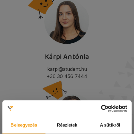
Kárpi Antónia
karpi@student.hu
+36 30 456 7444
Beleegyezés
Részletek
A sütikről