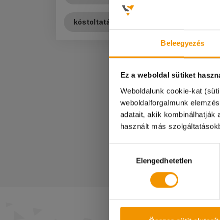
kóstoltatás
Beleegyezés
Ez a weboldal sütiket haszn
Weboldalunk cookie-kat (süti
Kedves Diákok!
weboldalforgalmunk elemzés
adatait, akik kombinálhatjá
A 08.08-i munkana
használt más szolgáltatásokb
Megértéseteket kö
Hozzájárulás
Elengedhetetlen
kiválasztása