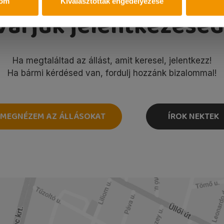
tom
Kiválasztottak engedélyezése
Várjuk jelentkezésed
Ha megtaláltad az állást, amit keresel, jelentkezz!
Ha bármi kérdésed van, fordulj hozzánk bizalommal!
MEGNÉZEM AZ ÁLLÁSOKAT
ÍROK NEKTEK