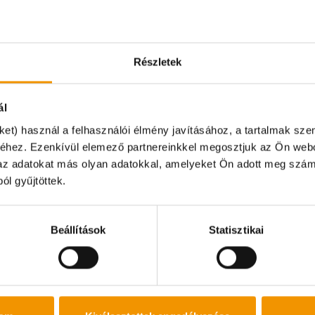
Betelt
az
Részletek
állás
ál
ket) használ a felhasználói élmény javításához, a tartalmak sz
VISSZA
1
2
TOVÁB
éhez. Ezenkívül elemező partnereinkkel megosztjuk az Ön webo
k az adatokat más olyan adatokkal, amelyeket Ön adott meg szám
pon irodánk zárva tart és online ügyintézésre sincs leh
ól gyűjtöttek.
szönjük!
Beállítások
Statisztikai