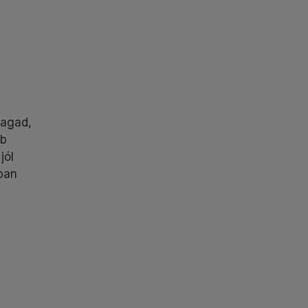
magad,
éb
jól
ban