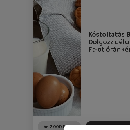
Kóstoltatás 
Dolgozz délu
Ft-ot óránké
br. 2 000 Ft/óra
egészségügyi kis