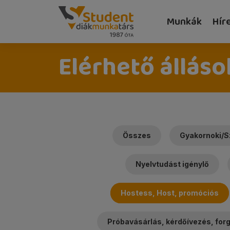
Munkák
Hír
Elérhető álláso
Összes
Gyakornoki/S
Nyelvtudást igénylő
Hostess, Host, promóciós
Próbavásárlás, kérdőívezés, fo