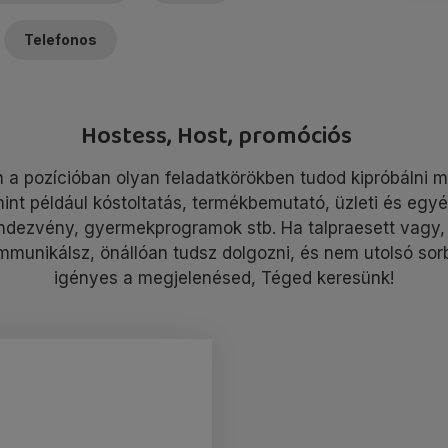
Telefonos
Hostess, Host, promóciós
 a pozícióban olyan feladatkörökben tudod kipróbálni 
int például kóstoltatás, termékbemutató, üzleti és egy
ndezvény, gyermekprogramok stb. Ha talpraesett vagy, 
mmunikálsz, önállóan tudsz dolgozni, és nem utolsó sor
igényes a megjelenésed, Téged keresünk!