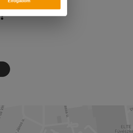
Elfogadom
!