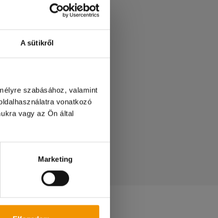
A sütikről
emélyre szabásához, valamint
B
ldalhasználatra vonatkozó
ukra vagy az Ön által
etőség!
Marketing