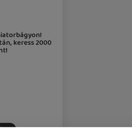
Biatorbágyon!
tán, keress 2000
nt!
könyv