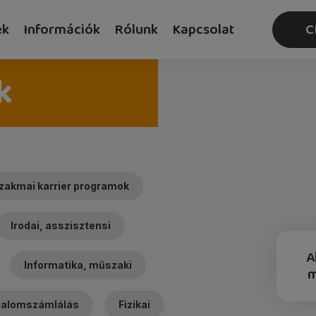
ek
Információk
Rólunk
Kapcsolat
C
k
zakmai karrier programok
Irodai, asszisztensi
A
Informatika, műszaki
rgalomszámlálás
Fizikai