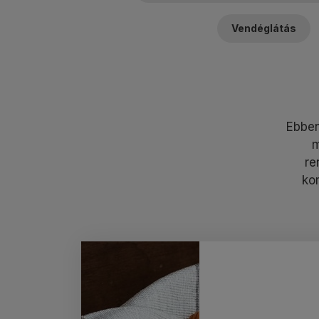
Vendéglátás
Ebben
m
re
ko