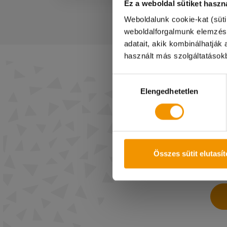
Ez a weboldal sütiket haszn
Weboldalunk cookie-kat (süti
Kedves Diákok!
weboldalforgalmunk elemzés
adatait, akik kombinálhatjá
A 08.08-i munkana
használt más szolgáltatásokb
Megértéseteket kö
Hozzájárulás
Elengedhetetlen
kiválasztása
Összes sütit elutasí