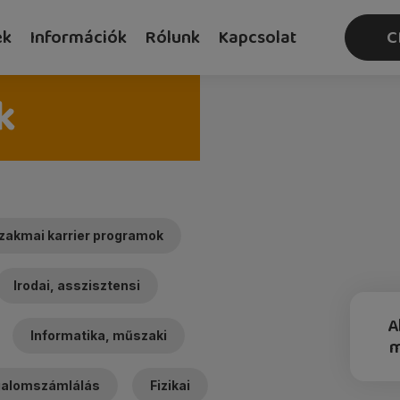
ek
Információk
Rólunk
Kapcsolat
C
k
zakmai karrier programok
Irodai, asszisztensi
A
Informatika, műszaki
rgalomszámlálás
Fizikai