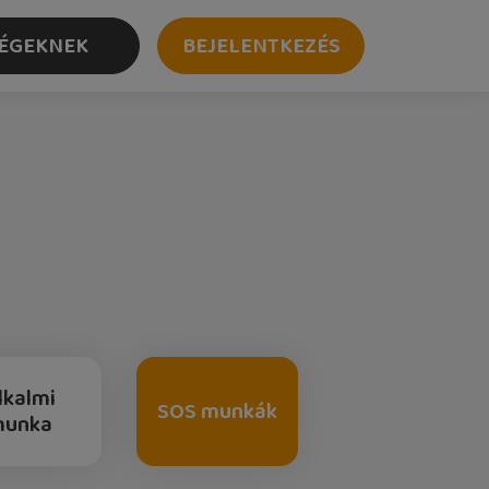
ÉGEKNEK
BEJELENTKEZÉS
lkalmi
SOS munkák
munka