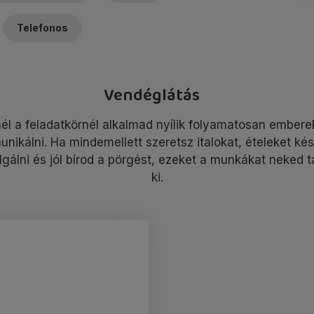
Telefonos
Vendéglátás
él a feladatkörnél alkalmad nyílik folyamatosan embere
nikálni. Ha mindemellett szeretsz italokat, ételeket kész
lgálni és jól bírod a pörgést, ezeket a munkákat neked t
ki.