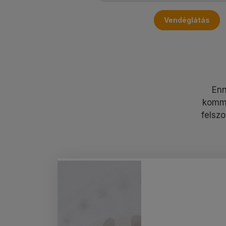
Vendéglátás
Enn
kommu
felszo