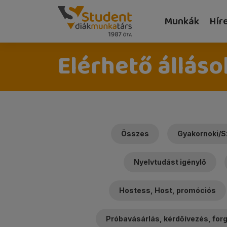
Munkák
Hír
Elérhető álláso
Összes
Gyakornoki/S
Nyelvtudást igénylő
Hostess, Host, promóciós
Próbavásárlás, kérdőívezés, fo