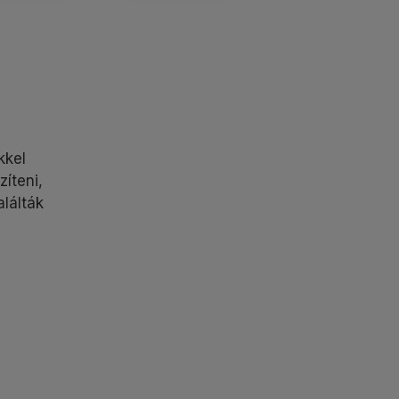
kkel
íteni,
alálták