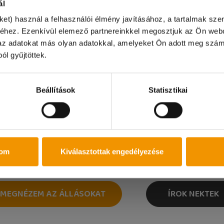
az
ál
ket) használ a felhasználói élmény javításához, a tartalmak sz
állás
éhez. Ezenkívül elemező partnereinkkel megosztjuk az Ön webo
k az adatokat más olyan adatokkal, amelyeket Ön adott meg szám
pon irodánk zárva tart és online ügyintézésre sincs leh
ól gyűjtöttek.
szönjük!
Várjuk jelentkezésed
Beállítások
Statisztikai
Ha megtaláltad az állást, amit keresel, jelentkezz!
Ha bármi kérdésed van, fordulj hozzánk bizalommal!
tom
Kiválasztottak engedélyezése
MEGNÉZEM AZ ÁLLÁSOKAT
ÍROK NEKTEK