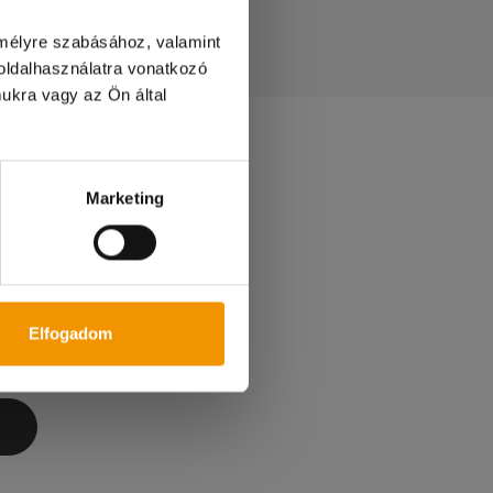
emélyre szabásához, valamint
ldalhasználatra vonatkozó
ukra vagy az Ön által
etőség!
!
Marketing
Elfogadom