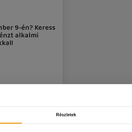
ber 9-én? Keress
énzt alkalmi
kal!
Részletek
Betelt
 2 250 Ft/óra