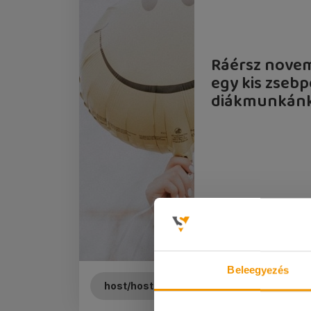
Ráérsz novem
egy kis zsebp
diákmunkánk
Beleegyezés
host/hostess
Soroksár
br.